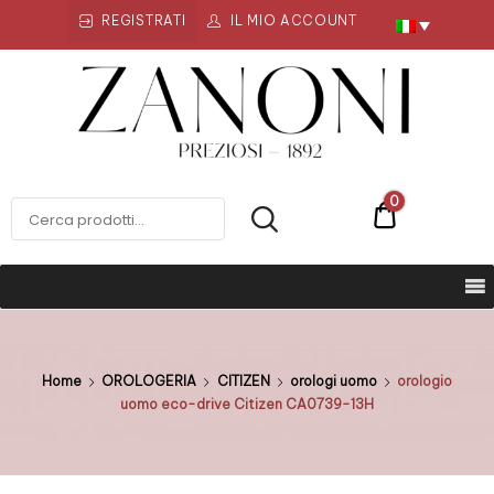
REGISTRATI
IL MIO ACCOUNT
Zanoni
Preziosi
ZANONI PREZIOSI
0
€0
Home
OROLOGERIA
CITIZEN
orologi uomo
orologio
uomo eco-drive Citizen CA0739-13H