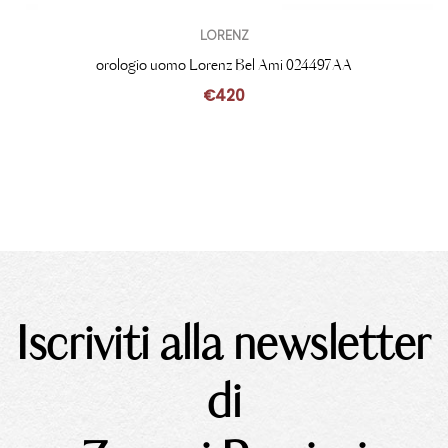
LORENZ
orologio uomo Lorenz Bel Ami 024497AA
€
420
Iscriviti alla newsletter
di