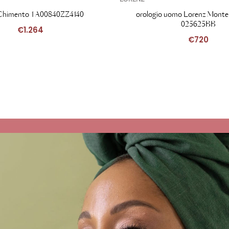
 Chimento 1A00840ZZ4140
orologio uomo Lorenz Monte
025625BB
€
1.264
€
720