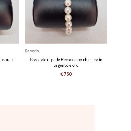
Recarlo
Recarlo
iusura in
Bracciale di perle Recarlo con chiusura in
Braccia
argento e oro
€
750