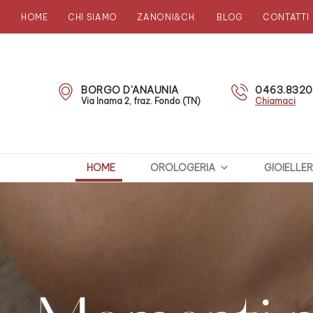
HOME
CHI SIAMO
ZANONI&CH.
BLOG
CONTATTI
Zanoni
Preziosi
BORGO D'ANAUNIA
0463.832
Via Inama 2, fraz. Fondo (TN)
Chiamaci
HOME
OROLOGERIA
GIOIELLER