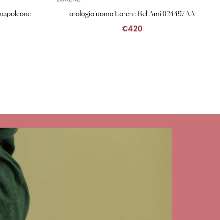
napoleone
orologio uomo Lorenz Bel Ami 024497AA
€
420