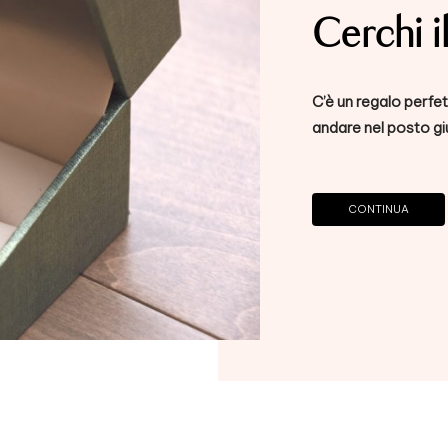
Cerchi i
C’è un regalo perfe
andare nel posto gi
CONTINUA