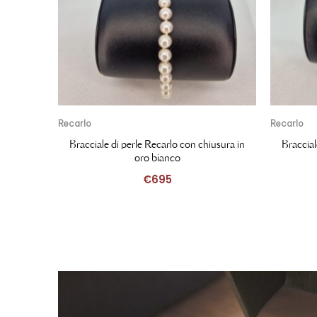
Recarlo
Recarlo
MIANI
Bracciale di perle Recarlo con chiusura in
Braccial
oro bianco
€
695