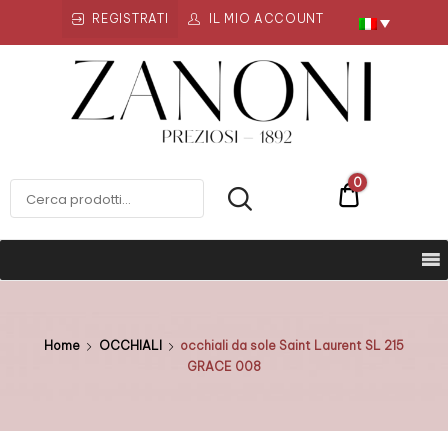
REGISTRATI
IL MIO ACCOUNT
Zanoni
Preziosi
ZANONI PREZIOSI
0
€0
Home
OCCHIALI
occhiali da sole Saint Laurent SL 215
GRACE 008