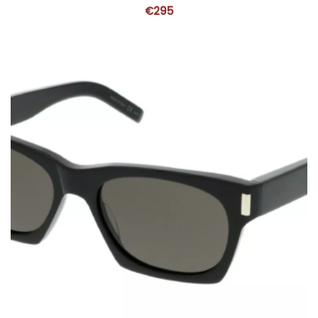
€
295