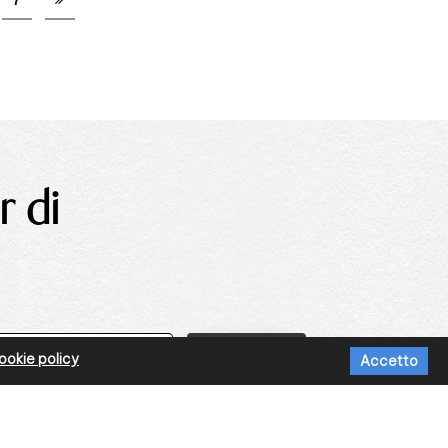
r di
okie policy
Accetto