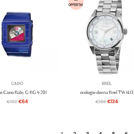
OFFERTA!
CASIO
BREIL
io Casio Baby G BGA-201
orologio donna Breil TW1413
€
100
€
64
€
168
€
134
1
2
3
4
5
6