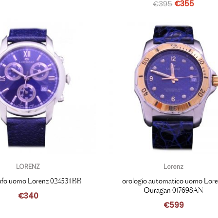
€
395
€
355
LORENZ
Lorenz
afo uomo Lorenz 024531BB
orologio automatico uomo Lor
Ouragan 017698AN
€
340
€
599