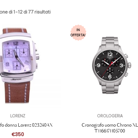
ne di 1-12 di 77 risultati
IN
OFFERTA!
LORENZ
OROLOGERIA
afo donna Lorenz 023240AX
Cronografo uomo Chrono X
T1166171105700
€
350