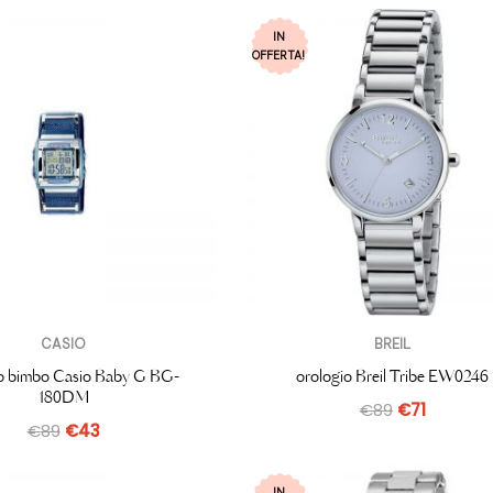
IN
OFFERTA!
CASIO
BREIL
io bimbo Casio Baby G BG-
orologio Breil Tribe EW0246
180DM
€
89
€
71
€
89
€
43
IN