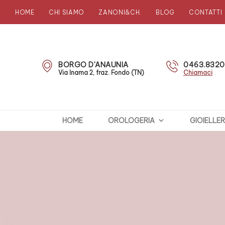
HOME
CHI SIAMO
ZANONI&CH.
BLOG
CONTATTI
Zanoni
Preziosi
BORGO D'ANAUNIA
0463.832
Via Inama 2, fraz. Fondo (TN)
Chiamaci
HOME
OROLOGERIA
GIOIELLER