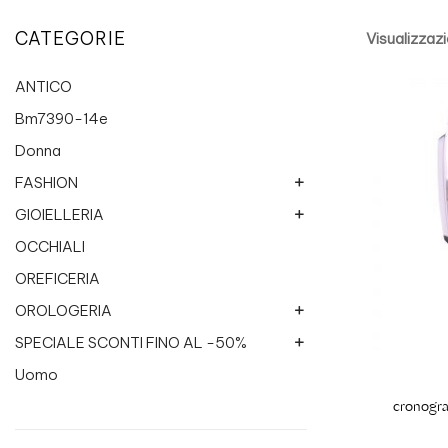
CATEGORIE
Visualizzazio
ANTICO
Bm7390-14e
Donna
FASHION
GIOIELLERIA
Breil Jewels
Collanine colorate
OCCHIALI
Chimento
Etnico
Philo Milano
OREFICERIA
Miluna
Recarlo
OROLOGERIA
Recarlo Fresh
SPECIALE SCONTI FINO AL -50%
Altri marchi
Roma 1947
BREIL
Uomo
Bigiotteria
ROSATO
CASIO
Donna
Gioielleria
cronogr
Yukiko uomo
altri gioielli
CITIZEN
Tribe
Orologeria