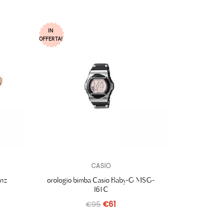
IN
OFFERTA!
CASIO
enz
orologio bimba Casio Baby-G MSG-
161C
€
95
€
61