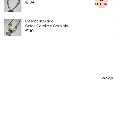
€
104
OFFERTA!
Collana in Giada,
Onice,Corallo e Corniola
€
110
orolog