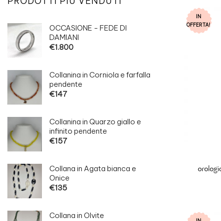
PRODOTTI PIÙ VENDUTI
IN
OFFERTA!
OCCASIONE - FEDE DI
DAMIANI
€
1.800
Collanina in Corniola e farfalla
pendente
€
147
Collanina in Quarzo giallo e
infinito pendente
€
157
Collana in Agata bianca e
orolog
Onice
€
135
Collana in Olvite
IN