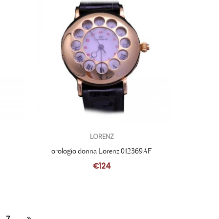
LORENZ
orologio donna Lorenz 012369AF
€
124
7