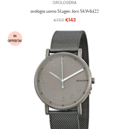
OROLOGERIA
orologio uomo Skagen Jorn SKW6422
€
159
€
143
IN
OFFERTA!