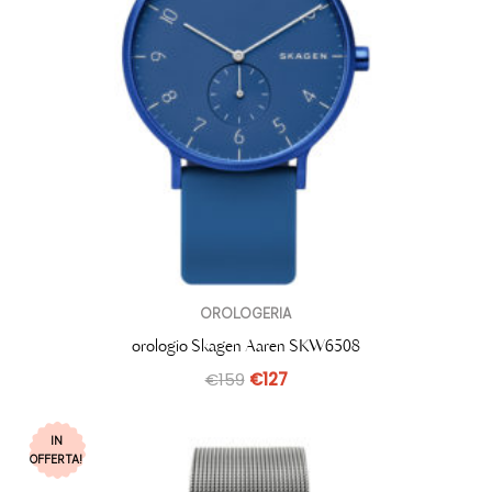
OROLOGERIA
orologio Skagen Aaren SKW6508
€
159
€
127
IN
OFFERTA!