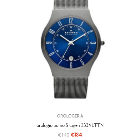
OROLOGERIA
orologio uomo Skagen 233XLTTN
€
149
€
134