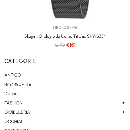
OROLOGERIA
Skagen Orologio da Uomo Titanio SKW6354
€
179
€
161
CATEGORIE
ANTICO
Bm7390-14e
Donna
FASHION
GIOIELLERIA
Breil Jewels
Collanine colorate
OCCHIALI
Chimento
Etnico