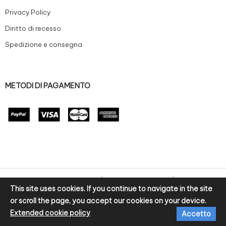
Privacy Policy
Diritto di recesso
Spedizione e consegna
METODI DI PAGAMENTO
© 2020 Zanoni Preziosi S.r.l | P.IVA: IT02100250220 | Sviluppo e-
This site uses cookies. If you continue to navigate in the site
commerce by bitpurple
or scroll the page, you accept our cookies on your device.
Extended cookie policy
Accetto
Home
Chi siamo
Zanoni&Ch.
Blog
Contatti