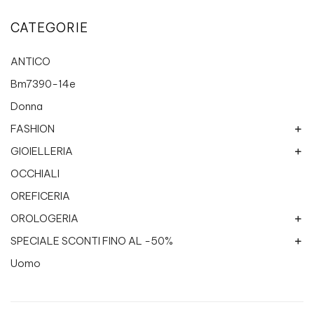
CATEGORIE
ANTICO
Bm7390-14e
Donna
FASHION
GIOIELLERIA
Breil Jewels
Collanine colorate
OCCHIALI
Chimento
Etnico
Philo Milano
OREFICERIA
Miluna
Recarlo
OROLOGERIA
Recarlo Fresh
SPECIALE SCONTI FINO AL -50%
Altri marchi
Roma 1947
BREIL
Uomo
Bigiotteria
ROSATO
CASIO
Donna
Gioielleria
Yukiko uomo
altri gioielli
CITIZEN
Tribe
Orologeria