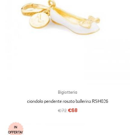
Bigiotteria
ciondolo pendente rosato ballerina RSH026
€
72
€
68
IN
OFFERTA!