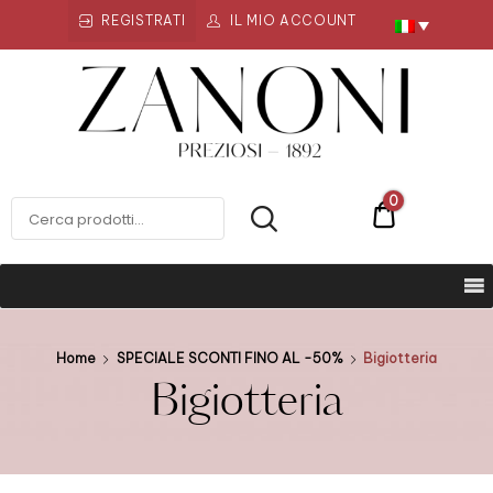
REGISTRATI
IL MIO ACCOUNT
Zanoni
Preziosi
ZANONI PREZIOSI
0
€0
Home
SPECIALE SCONTI FINO AL -50%
Bigiotteria
Bigiotteria