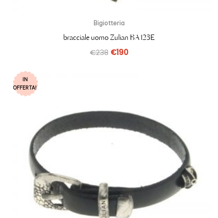
Bigiotteria
bracciale uomo Zulian BA123E
€
238
€
190
IN
OFFERTA!