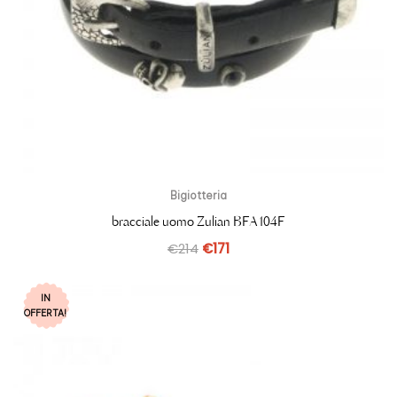
Bigiotteria
bracciale uomo Zulian BFA104F
€
214
€
171
IN
OFFERTA!