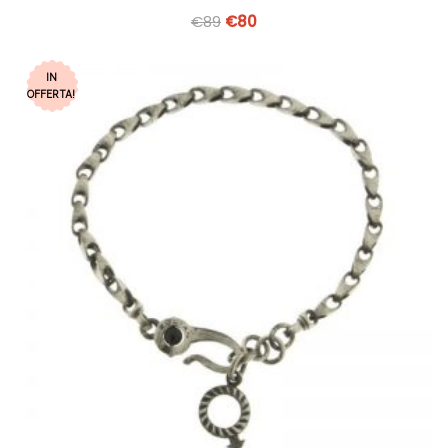
€
89
€
80
IN
OFFERTA!