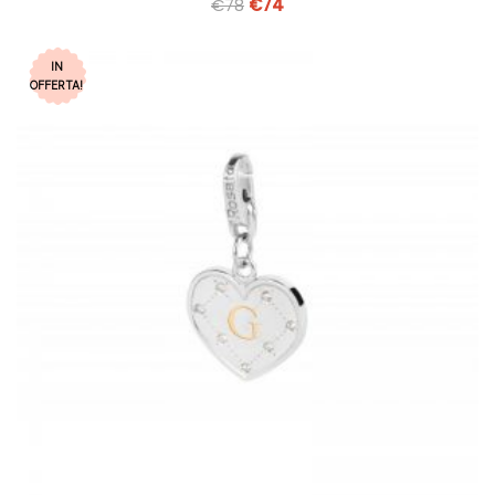
€
78
€
74
IN
OFFERTA!