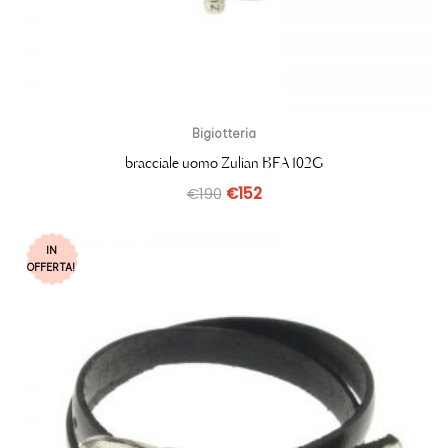
Bigiotteria
bracciale uomo Zulian BFA102G
€
190
€
152
IN
OFFERTA!