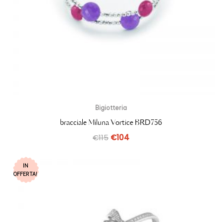
Bigiotteria
bracciale Miluna Vortice BRD756
€
115
€
104
IN
OFFERTA!