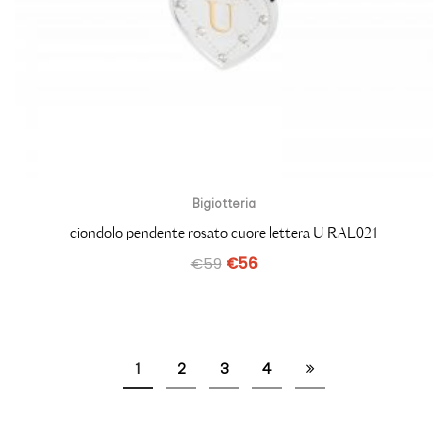
Bigiotteria
ciondolo pendente rosato cuore lettera U RAL021
€
59
€
56
1
2
3
4