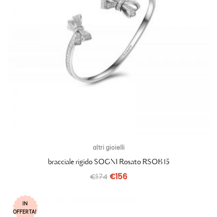
altri gioielli
bracciale rigido SOGNI Rosato RSOB15
€
174
€
156
IN
OFFERTA!