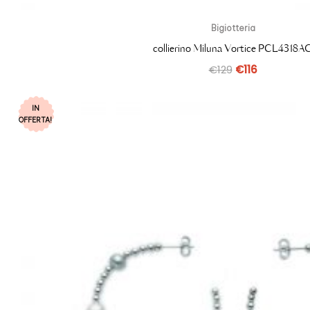
Bigiotteria
collierino Miluna Vortice PCL4318A
€
129
€
116
IN
OFFERTA!