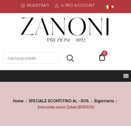
REGISTRATI
IL MIO ACCOUNT
Zanoni
Preziosi
ZANONI PREZIOSI
0
€0
Home
SPECIALE SCONTI FINO AL -50%
Bigiotteria
bracciale uomo Zulian BFA102G