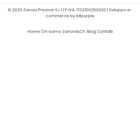
© 2020 Zanoni Preziosi S.r.l | P.IVA: IT02100250220 | Sviluppo e-
commerce by bitpurple
Home
Chi siamo
Zanoni&Ch.
Blog
Contatti