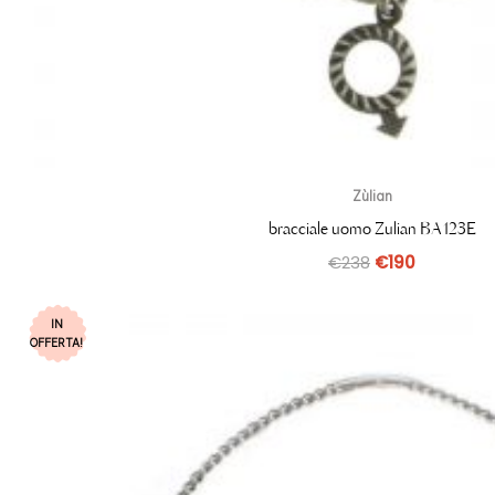
Zùlian
bracciale uomo Zulian BA123E
€
238
€
190
IN
OFFERTA!