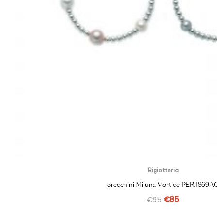
Bigiotteria
orecchini Miluna Vortice PER1869A
€
95
€
85