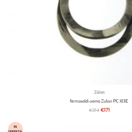
Zùlian
fermasoldi uomo Zulian PC103E
€
214
€
171
IN
OFFERTA!