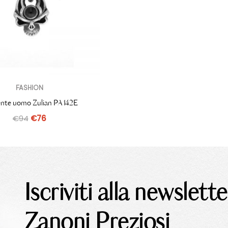
FASHION
nte uomo Zulian PA142E
€
94
€
76
Iscriviti alla newslette
Zanoni Preziosi