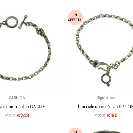
IN
OFFERTA!
FASHION
Bigiotteria
iale uomo Zulian BA103E
bracciale uomo Zulian BA123
€
310
€
248
€
238
€
190
IN