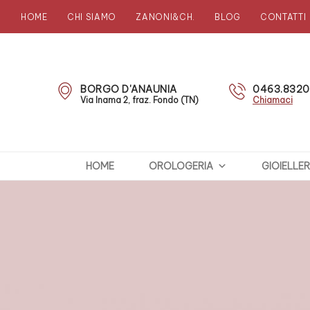
HOME
CHI SIAMO
ZANONI&CH.
BLOG
CONTATTI
Zanoni
Preziosi
BORGO D'ANAUNIA
0463.832
Via Inama 2, fraz. Fondo (TN)
Chiamaci
HOME
OROLOGERIA
GIOIELLER