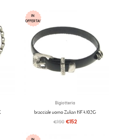
IN
OFFERTA!
Bigiotteria
E
bracciale uomo Zulian BFA102G
€
190
€
152
IN