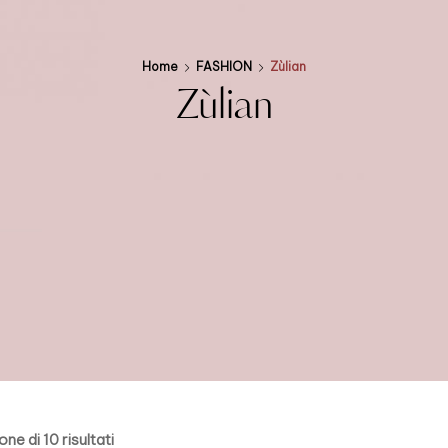
Home
FASHION
Zùlian
Zùlian
one di 10 risultati