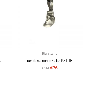
Bigiotteria
E
pendente uomo Zulian PA141E
€
94
€
76