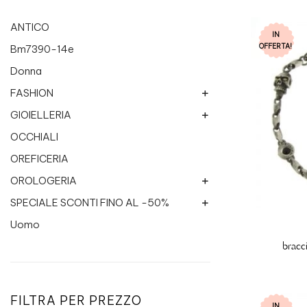
ANTICO
IN
OFFERTA!
Bm7390-14e
Donna
FASHION
GIOIELLERIA
Breil Jewels
Collanine colorate
OCCHIALI
Chimento
Etnico
Philo Milano
OREFICERIA
Miluna
Recarlo
OROLOGERIA
Recarlo Fresh
SPECIALE SCONTI FINO AL -50%
Altri marchi
Roma 1947
BREIL
Uomo
Bigiotteria
ROSATO
CASIO
Donna
Gioielleria
bracc
Yukiko uomo
altri gioielli
CITIZEN
Tribe
Orologeria
Zancan
miniature
FOSSIL
Uomo
orologi donna
FILTRA PER PREZZO
Zùlian
IN