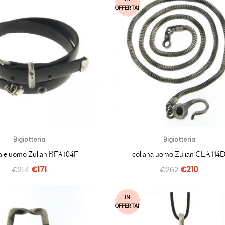
OFFERTA!
Bigiotteria
Bigiotteria
iale uomo Zulian BFA104F
collana uomo Zulian CLA114
€
214
€
171
€
262
€
210
IN
OFFERTA!