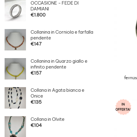
OCCASIONE - FEDE DI
DAMIANI
€
1.800
Collanina in Corniola e farfalla
pendente
€
147
Collanina in Quarzo giallo e
infinito pendente
€
157
fermas
Collana in Agata bianca e
Onice
€
135
IN
OFFERTA!
Collana in Olvite
€
104