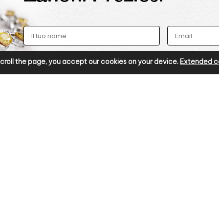
r scroll the page, you accept our cookies on your device.
Extended co
METO
INFORMAZIONI
Privacy Policy
Diritto di recesso
Spedizione e consegna