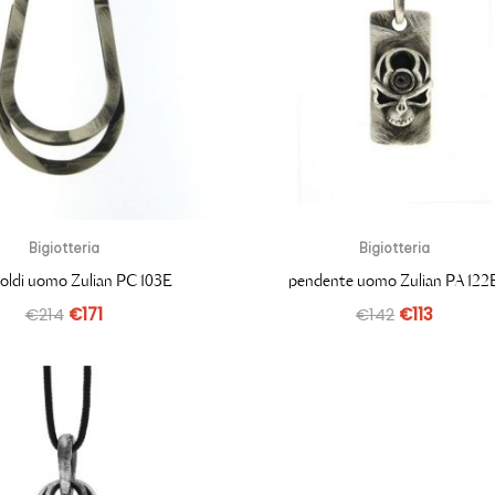
Bigiotteria
Bigiotteria
oldi uomo Zulian PC103E
pendente uomo Zulian PA122
€
214
€
171
€
142
€
113