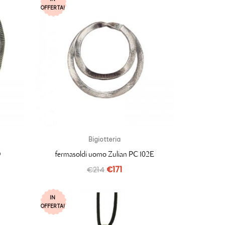
OFFERTA!
Bigiotteria
D
fermasoldi uomo Zulian PC102E
€
214
€
171
IN
OFFERTA!