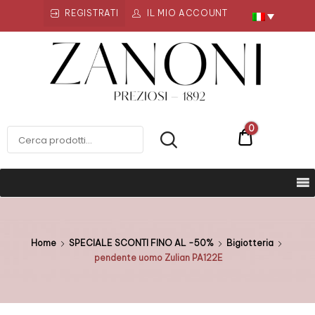
REGISTRATI
IL MIO ACCOUNT
Zanoni
Preziosi
ZANONI PREZIOSI
0
€0
Home
SPECIALE SCONTI FINO AL -50%
Bigiotteria
pendente uomo Zulian PA122E