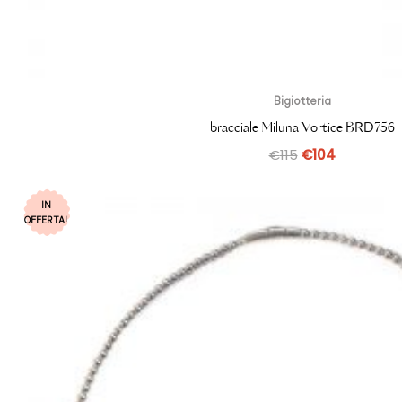
Bigiotteria
bracciale Miluna Vortice BRD756
€
115
€
104
IN
OFFERTA!