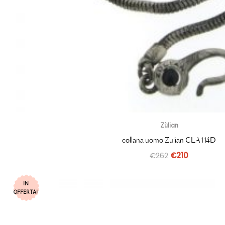
Zùlian
collana uomo Zulian CLA114D
€
262
€
210
IN
OFFERTA!