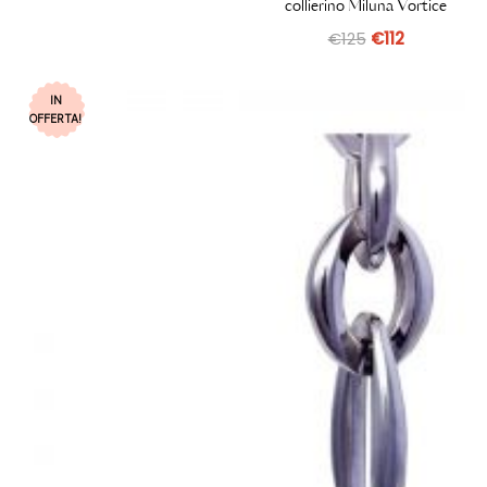
collierino Miluna Vortice
€
125
€
112
IN
OFFERTA!