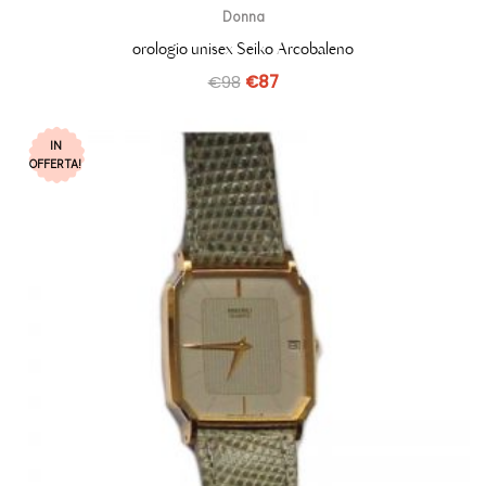
Donna
orologio unisex Seiko Arcobaleno
€
98
€
87
IN
OFFERTA!