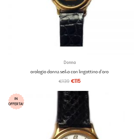
Donna
orologio donna seiko con lingottino d’oro
€
139
€
115
IN
OFFERTA!