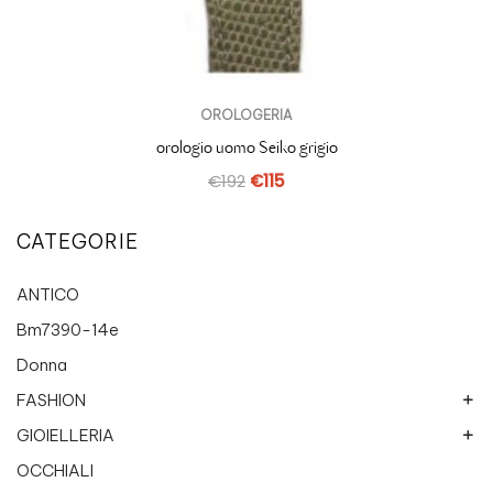
OROLOGERIA
orologio uomo Seiko grigio
€
192
€
115
CATEGORIE
ANTICO
Bm7390-14e
Donna
FASHION
GIOIELLERIA
Breil Jewels
Collanine colorate
OCCHIALI
Chimento