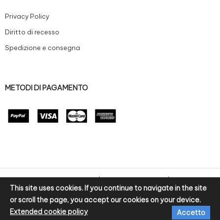
Privacy Policy
Diritto di recesso
Spedizione e consegna
METODI DI PAGAMENTO
© 2020 Zanoni Preziosi S.r.l | P.IVA: IT02100250220 | Sviluppo e-
This site uses cookies. If you continue to navigate in the site
commerce by bitpurple
or scroll the page, you accept our cookies on your device.
Extended cookie policy
Accetto
Home
Chi siamo
Zanoni&Ch.
Blog
Contatti