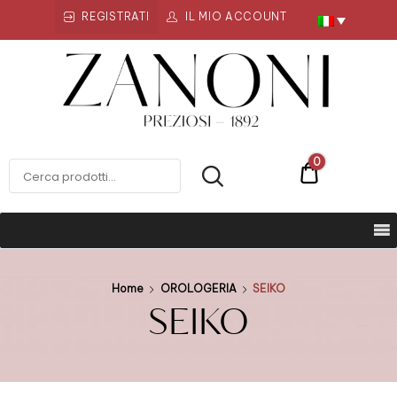
REGISTRATI
IL MIO ACCOUNT
Zanoni
Preziosi
ZANONI PREZIOSI
0
€0
Home
OROLOGERIA
SEIKO
SEIKO