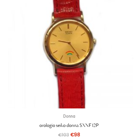
Donna
orologio seiko donna SXNF12P
€
103
€
98