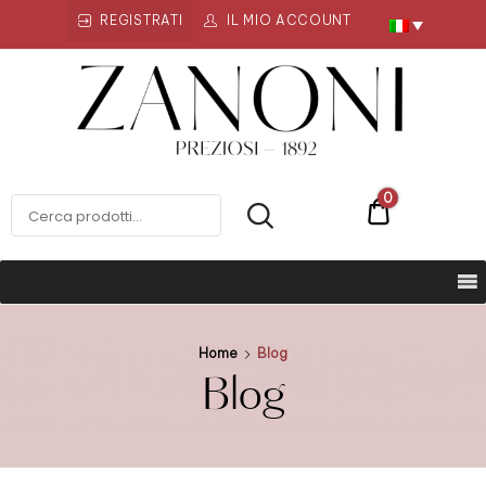
REGISTRATI
IL MIO ACCOUNT
Zanoni
Preziosi
ZANONI PREZIOSI
0
€0
Home
Blog
Blog