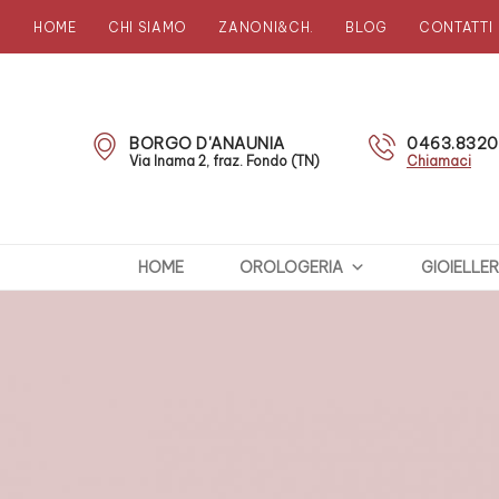
HOME
CHI SIAMO
ZANONI&CH.
BLOG
CONTATTI
Zanoni
Preziosi
BORGO D'ANAUNIA
0463.832
Via Inama 2, fraz. Fondo (TN)
Chiamaci
HOME
OROLOGERIA
GIOIELLER