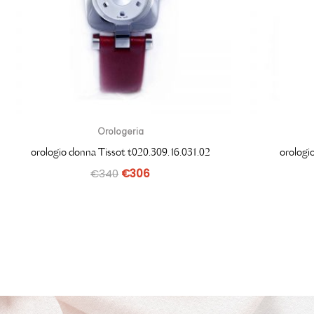
Orologeria
orologio donna Tissot t020.309.16.031.02
orolog
€
340
€
306