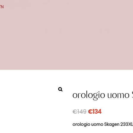
TN
orologio uomo
€
149
€
134
orologio uomo Skagen 233X