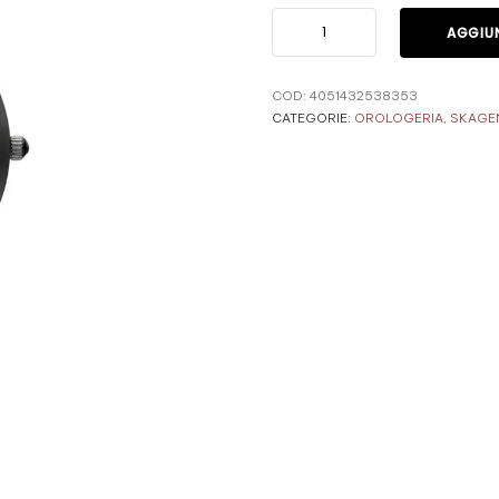
AGGIUN
COD:
4051432538353
CATEGORIE:
OROLOGERIA
,
SKAGE