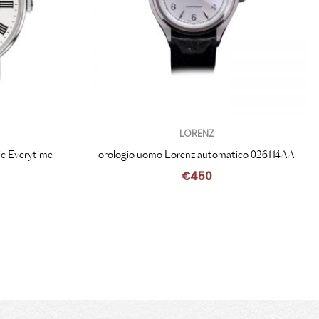
LORENZ
ic Everytime
orologio uomo Lorenz automatico 026114AA
1
€
450