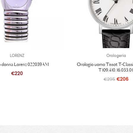
LORENZ
Orologeria
io donna Lorenz 022039AM
Orologio uomo Tissot T-Class
T109.410.16.033.0
€
220
€
295
€
206