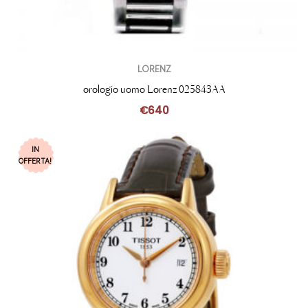
LORENZ
orologio uomo Lorenz 025843AA
€
640
IN
OFFERTA!