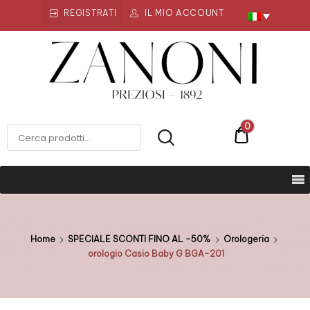
REGISTRATI
IL MIO ACCOUNT
Zanoni
Preziosi
ZANONI PREZIOSI
0
€0
Home
SPECIALE SCONTI FINO AL -50%
Orologeria
orologio Casio Baby G BGA-201