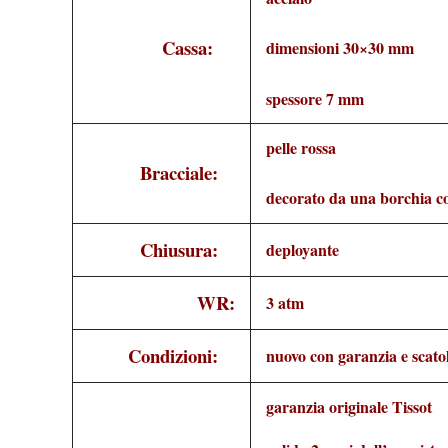
Cassa:
dimensioni 30×30 mm
spessore 7 mm
pelle rossa
Bracciale:
decorato da una borchia co
Chiusura:
deployante
WR:
3 atm
Condizioni:
nuovo con garanzia e scatol
garanzia originale Tissot