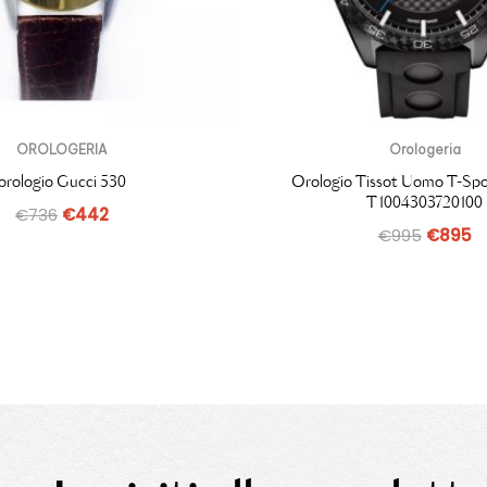
OROLOGERIA
Orologeria
orologio Gucci 530
Orologio Tissot Uomo T-Sp
T1004303720100
€
736
€
442
€
995
€
895