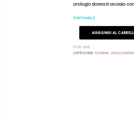
orologio donna in acciaio con 
DISPONIBILE
AGGIUNGI AL CARREL
COD:
260
CATEGORIE:
DONNA
,
OROLOGERI