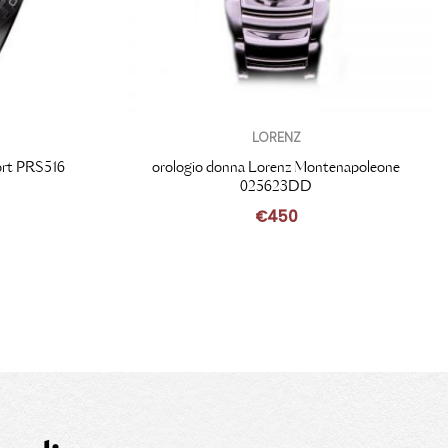
LORENZ
ort PRS516
orologio donna Lorenz Montenapoleone
025623DD
€
450