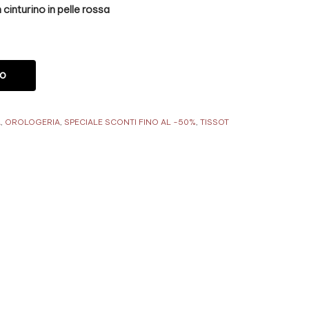
cinturino in pelle rossa
LO
A
,
OROLOGERIA
,
SPECIALE SCONTI FINO AL -50%
,
TISSOT