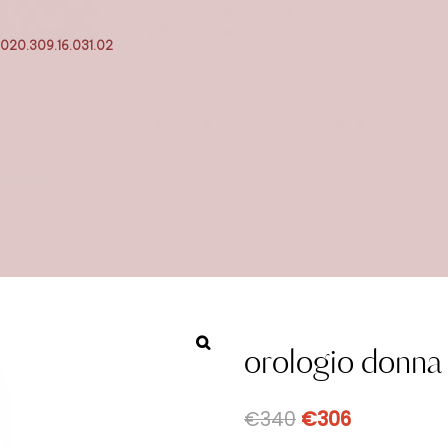
t020.309.16.031.02
orologio donna 
€
340
€
306