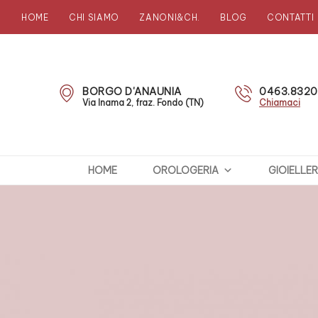
HOME
CHI SIAMO
ZANONI&CH.
BLOG
CONTATTI
Zanoni
Preziosi
BORGO D'ANAUNIA
0463.832
Via Inama 2, fraz. Fondo (TN)
Chiamaci
HOME
OROLOGERIA
GIOIELLER