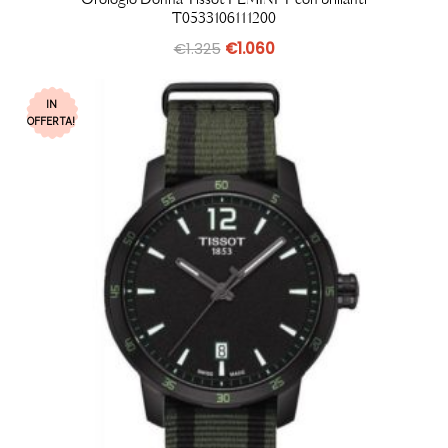
T0533106111200
€
1.325
€
1.060
IN
OFFERTA!