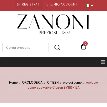
REGISTRATI
IL MIO ACCOUNT
Zanoni
Preziosi
ZANONI PREZIOSI
0
€0
Home
OROLOGERIA
CITIZEN
orologi uomo
orologio
uomo eco-drive Citizen BV1116-12A