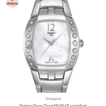
OFFERTA!
Orologeria
Orologio Donna Tissot FEMINI-T con brillanti