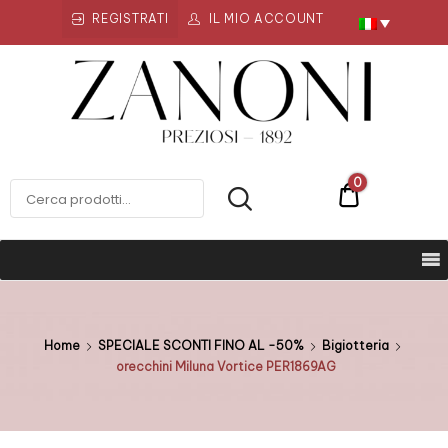
REGISTRATI
IL MIO ACCOUNT
Zanoni
Preziosi
ZANONI PREZIOSI
0
€0
Home
SPECIALE SCONTI FINO AL -50%
Bigiotteria
orecchini Miluna Vortice PER1869AG