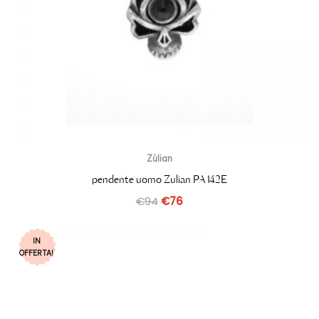
Zùlian
pendente uomo Zulian PA142E
€
94
€
76
IN
OFFERTA!