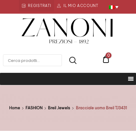
REGISTRATI
IL MIO ACCOUNT
Zanoni
Preziosi
ZANONI PREZIOSI
0
€0
Home
FASHION
Breil Jewels
Bracciale uomo Breil TJ3431