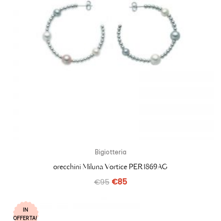
Bigiotteria
orecchini Miluna Vortice PER1869AG
€
95
€
85
IN
OFFERTA!