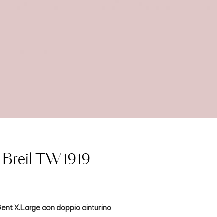
 Breil TW1919
ent X.Large con doppio cinturino