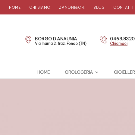
HOME
CHI SIAMO
ZANONI&CH.
BLOG
CONTATTI
Zanoni
Preziosi
BORGO D'ANAUNIA
0463.832
Via Inama 2, fraz. Fondo (TN)
Chiamaci
HOME
OROLOGERIA
GIOIELLER