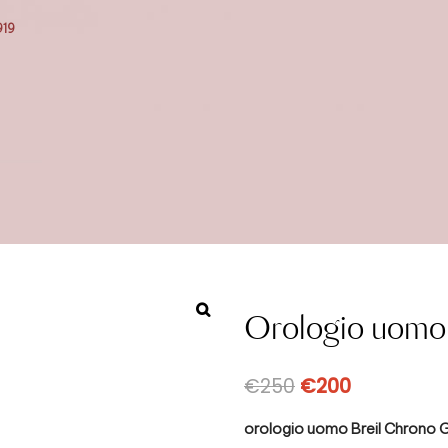
919
Orologio uomo
€
250
€
200
orologio uomo Breil Chrono G