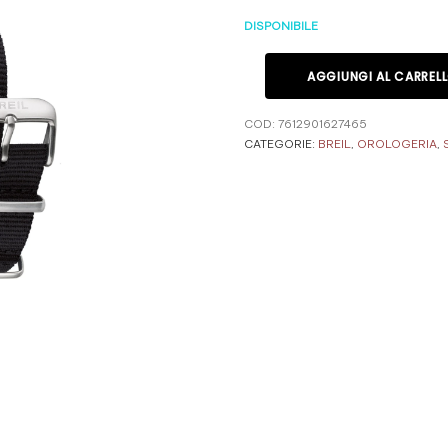
DISPONIBILE
AGGIUNGI AL CARREL
COD:
7612901627465
CATEGORIE:
BREIL
,
OROLOGERIA
,