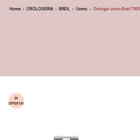
Home
OROLOGERIA
BREIL
Uomo
Orologio uomo Breil TW1
IN
OFFERTA!