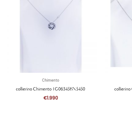
Chimento
collierino Chimento 1G06345BN5450
collieri
€
1.990