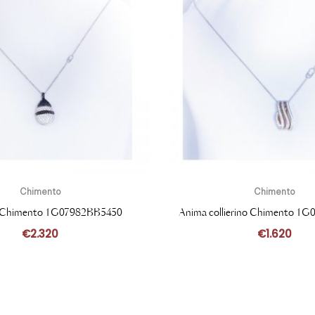
Chimento
Chimento
no Chimento 1G07982BB5450
Anima collierino Chimento 1
€
2.320
€
1.620