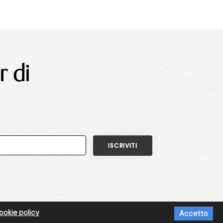
r di
okie policy
Accetto