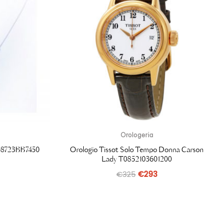
Orologeria
G08723BB7450
Orologio Tissot Solo Tempo Donna Carson
Lady T0852103601200
€
325
€
293