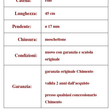
Catena:
rolò
Lunghezza:
45 cm
Pendente:
ø 17 mm
Chiusura:
moschettone
nuovo con garanzia e scatola
Condizioni:
originale
garanzia originale Chimento
valida 2 anni dall’acquisto
Garanzia:
presso qualsiasi concessionario
Chimento