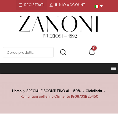
REGISTRATI
IL MIO ACCOUNT
Zanoni
Preziosi
ZANONI PREZIOSI
0
€0
Home
SPECIALE SCONTI FINO AL -50%
Gioielleria
Romantica collierino Chimento 1G08703B25450