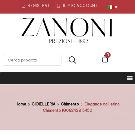
REGISTRATI
IL MIO ACCOUNT
Zanoni
Preziosi
ZANONI PREZIOSI
0
€0
Home
GIOIELLERIA
Chimento
Elegance collierino
Chimento 1G06242B15450