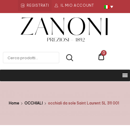
REGISTRATI
IL MIO ACCOUNT
Zanoni
Preziosi
ZANONI PREZIOSI
0
€0
Home
OCCHIALI
occhiali da sole Saint Laurent SL 311 001