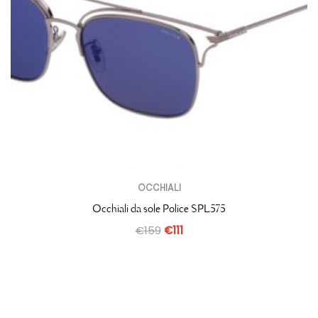
OCCHIALI
Occhiali da sole Police SPL575
€
159
€
111