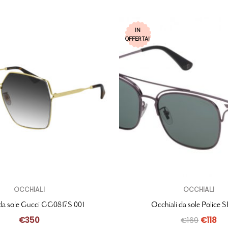
IN
OFFERTA!
OCCHIALI
OCCHIALI
 da sole Gucci GG0817S 001
Occhiali da sole Police 
€
350
€
169
€
118