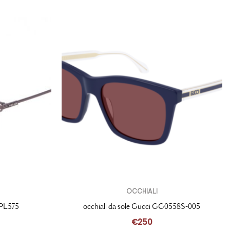
OCCHIALI
SPL575
occhiali da sole Gucci GG0558S-005
€
250