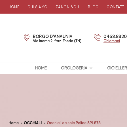
HOME
CHI SIAMO
ZANONI&CH.
BLOG
CONTATTI
Zanoni
Preziosi
BORGO D'ANAUNIA
0463.832
Via Inama 2, fraz. Fondo (TN)
Chiamaci
HOME
OROLOGERIA
GIOIELLER
Home
OCCHIALI
Occhiali da sole Police SPL575