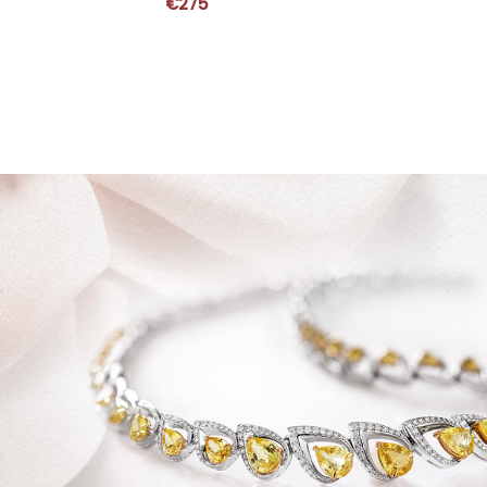
€
275