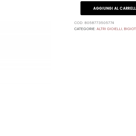
AGGIUNGI AL CARREL
COD:
8058773505774
CATEGORIE:
ALTRI GIOIELLI
,
BIGIOT