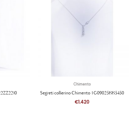
Chimento
22ZZ2210
Segreti collierino Chimento 1G09025BB5450
€
1.420