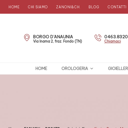
HOME
CHI SIAMO
ZANONI&CH.
BLOG
CONTATTI
Zanoni
Preziosi
BORGO D'ANAUNIA
0463.832
Via Inama 2, fraz. Fondo (TN)
Chiamaci
HOME
OROLOGERIA
GIOIELLER