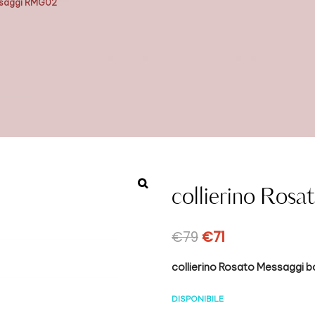
essaggi RMG02
collierino Ro
€
79
€
71
collierino Rosato Messaggi b
DISPONIBILE