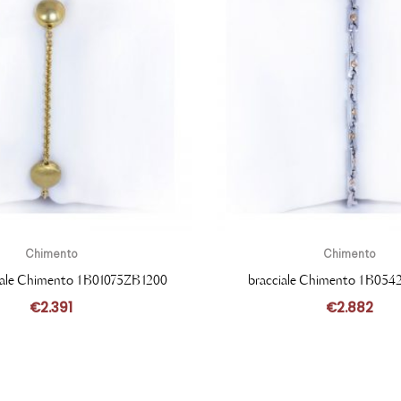
Chimento
Chimento
cciale Chimento 1B01075ZB1200
bracciale Chimento 1B054
€
2.391
€
2.882