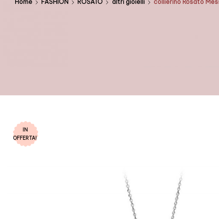
Home
FASHION
ROSATO
altri gioielli
collierino Rosato M
IN
OFFERTA!