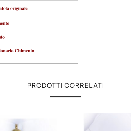
atola originale
mento
sto
sionario Chimento
PRODOTTI CORRELATI