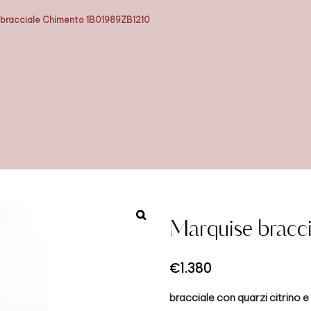
 bracciale Chimento 1B01989ZB1210
Marquise brac
€
1.380
bracciale con quarzi citrino 