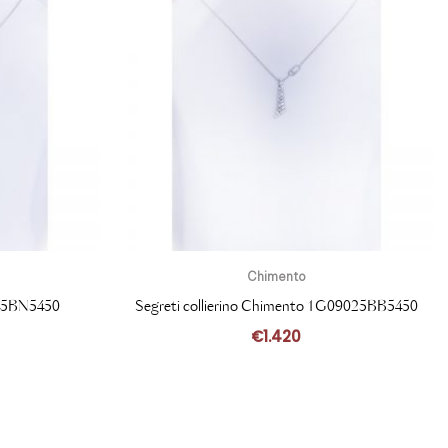
Chimento
345BN5450
Segreti collierino Chimento 1G09025BB5450
€
1.420