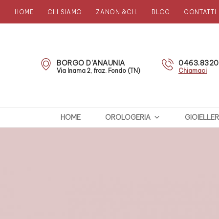
HOME
CHI SIAMO
ZANONI&CH.
BLOG
CONTATTI
Zanoni
Preziosi
BORGO D'ANAUNIA
0463.832
Via Inama 2, fraz. Fondo (TN)
Chiamaci
HOME
OROLOGERIA
GIOIELLER