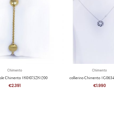
Chimento
Chimento
cciale Chimento 1B01075ZB1200
collierino Chimento 1G06
€
2.391
€
1.990