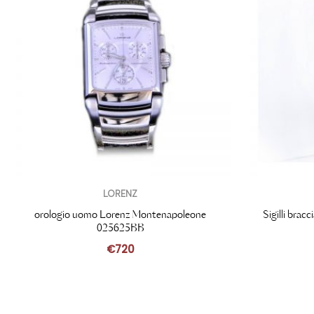
LORENZ
orologio uomo Lorenz Montenapoleone
Sigilli bra
025625BB
€
720