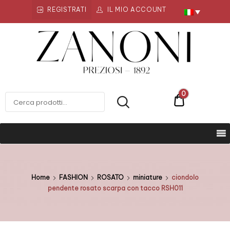
REGISTRATI
IL MIO ACCOUNT
Zanoni
Preziosi
ZANONI PREZIOSI
0
€0
Home
FASHION
ROSATO
miniature
ciondolo
pendente rosato scarpa con tacco RSH011