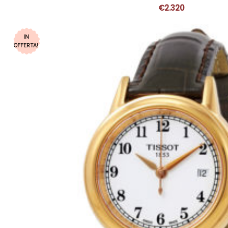
€
2.320
IN
OFFERTA!