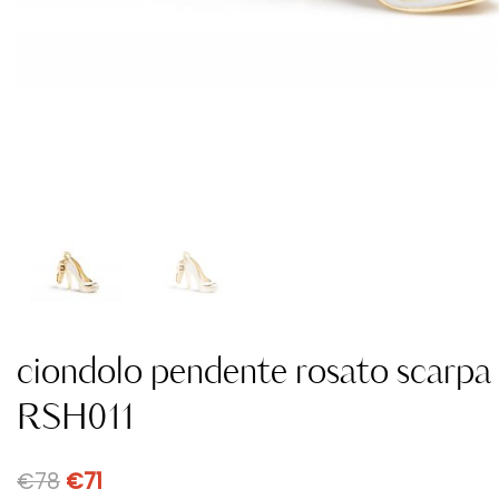
ciondolo pendente rosato scarpa
RSH011
€
78
€
71