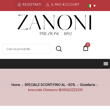
REGISTRATI
IL MIO ACCOUNT
Zanoni
Preziosi
ZANONI PREZIOSI
0
€0
Home
SPECIALE SCONTI FINO AL -50%
Gioielleria
bracciale Chimento 1B05422ZZ2210