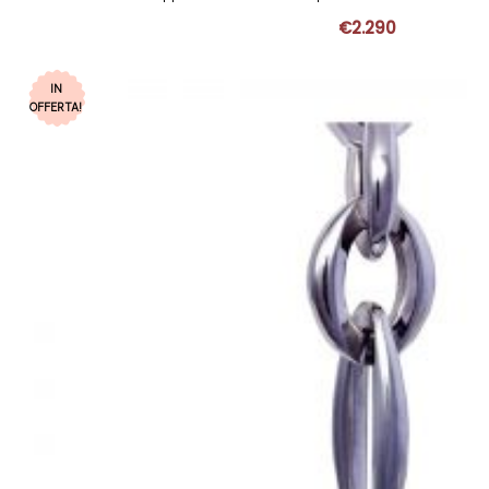
€
2.290
IN
OFFERTA!