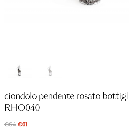
ciondolo pendente rosato bottig
RHO040
€
64
€
61