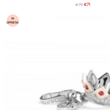
€
78
€
71
IN
OFFERTA!