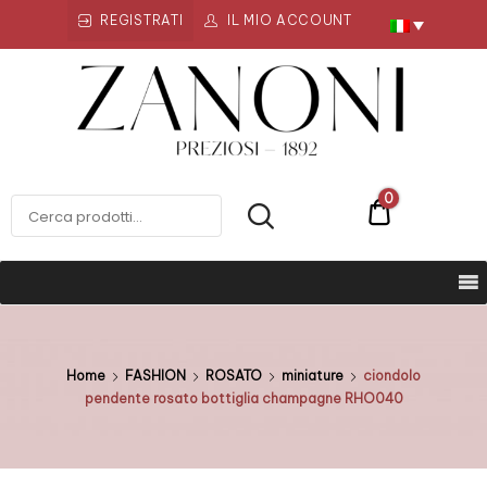
REGISTRATI
IL MIO ACCOUNT
Zanoni
Preziosi
ZANONI PREZIOSI
0
€0
Home
FASHION
ROSATO
miniature
ciondolo
pendente rosato bottiglia champagne RHO040