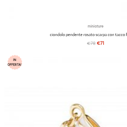
miniature
ciondolo pendente rosato scarpa con tacc
€
78
€
71
IN
OFFERTA!