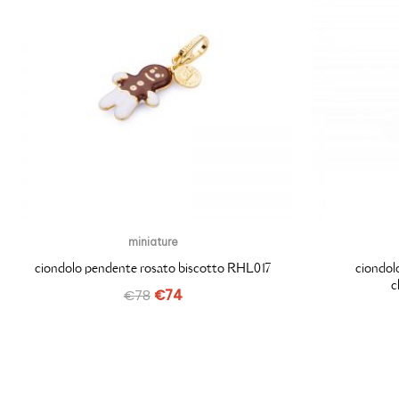
miniature
ciondolo pendente rosato biscotto RHL017
ciondol
c
€
78
€
74