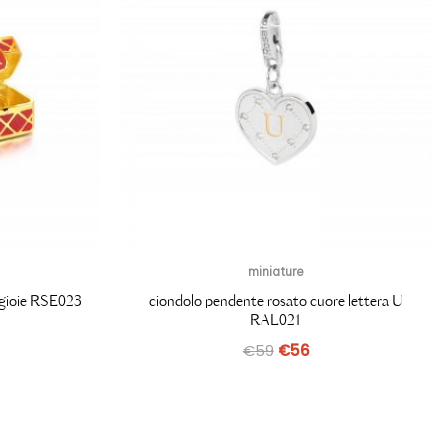
miniature
agioie RSE023
ciondolo pendente rosato cuore lettera U
RAL021
€
59
€
56