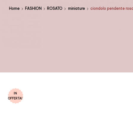
Home
FASHION
ROSATO
miniature
ciondolo pendente ros
IN
OFFERTA!