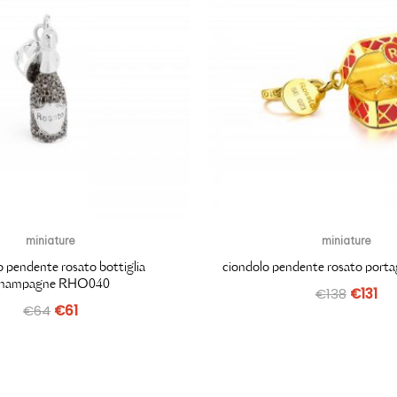
miniature
miniature
o pendente rosato bottiglia
ciondolo pendente rosato port
hampagne RHO040
€
138
€
131
€
64
€
61