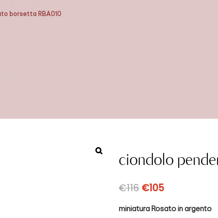
ato borsetta RBA010
ciondolo pende
€
116
€
105
miniatura Rosato in argento