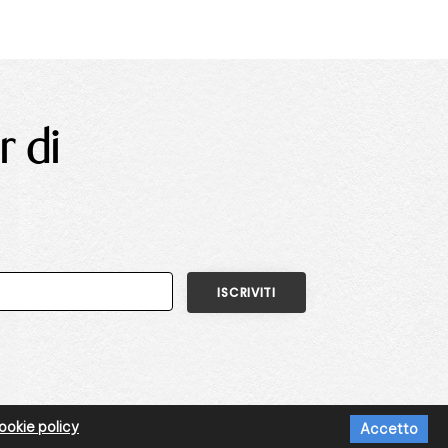
r di
okie policy
Accetto