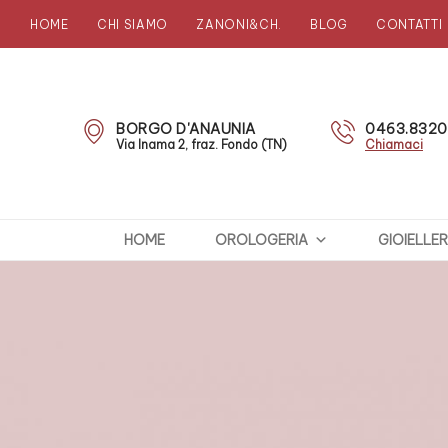
HOME
CHI SIAMO
ZANONI&CH.
BLOG
CONTATTI
Zanoni
Preziosi
BORGO D'ANAUNIA
0463.832
Via Inama 2, fraz. Fondo (TN)
Chiamaci
HOME
OROLOGERIA
GIOIELLER