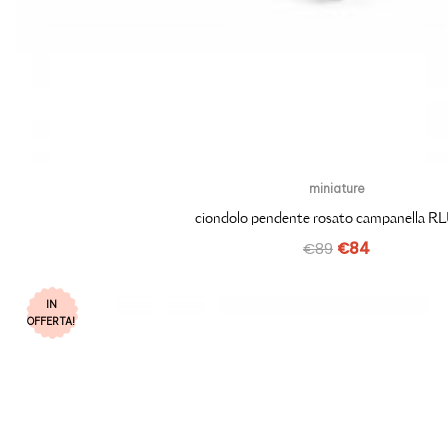
miniature
ciondolo pendente rosato campanella R
€
89
€
84
IN
OFFERTA!