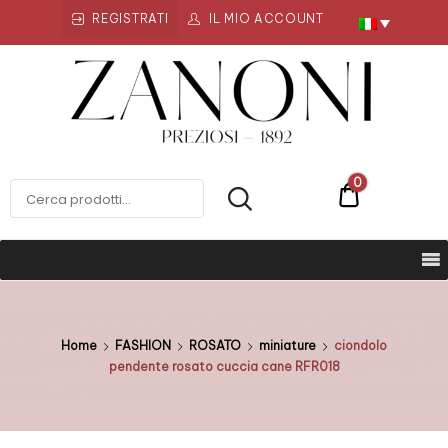
REGISTRATI
IL MIO ACCOUNT
Zanoni
Preziosi
ZANONI PREZIOSI
0
€0
Home
FASHION
ROSATO
miniature
ciondolo
pendente rosato cuccia cane RFR018