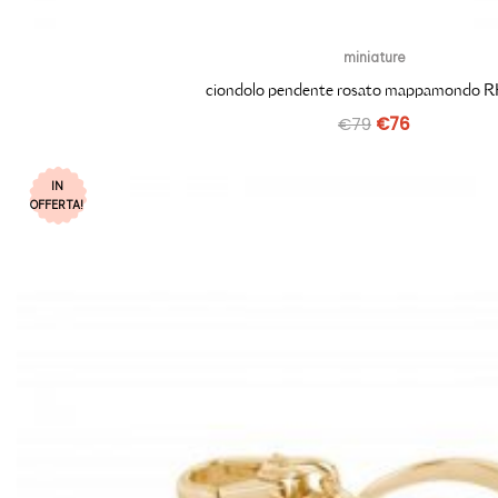
miniature
ciondolo pendente rosato mappamondo 
€
79
€
76
IN
OFFERTA!