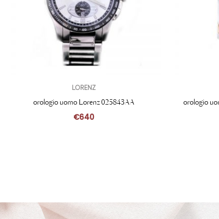
LORENZ
orologio uomo Lorenz 025843AA
orologio u
€
640