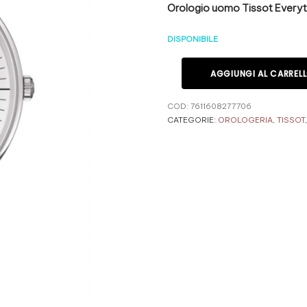
Orologio uomo Tissot Everyti
DISPONIBILE
AGGIUNGI AL CARREL
COD:
7611608277706
CATEGORIE:
OROLOGERIA
,
TISSOT