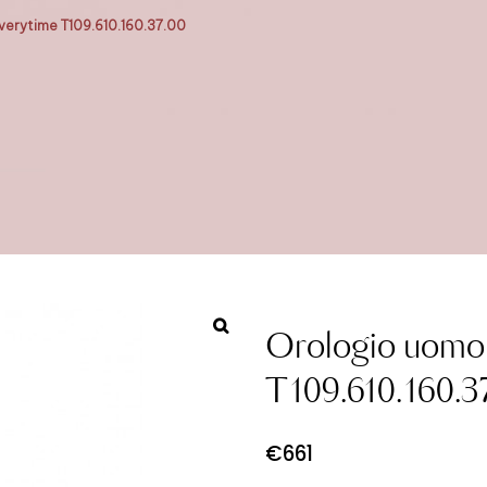
verytime T109.610.160.37.00
Orologio uomo 
T109.610.160.3
€
661