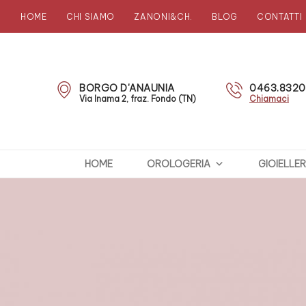
HOME
CHI SIAMO
ZANONI&CH.
BLOG
CONTATTI
Zanoni
Preziosi
BORGO D'ANAUNIA
0463.832
Via Inama 2, fraz. Fondo (TN)
Chiamaci
HOME
OROLOGERIA
GIOIELLER