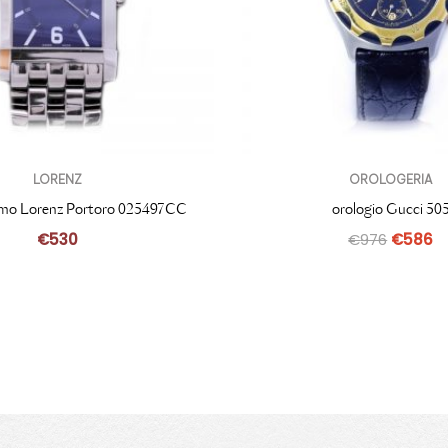
LORENZ
OROLOGERIA
omo Lorenz Portoro 025497CC
orologio Gucci 50
€
530
€
976
€
586