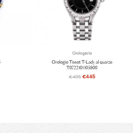
Orologeria
5
Orologio Tissot T-Lady al quarzo
T0722101105800
€
495
€
445