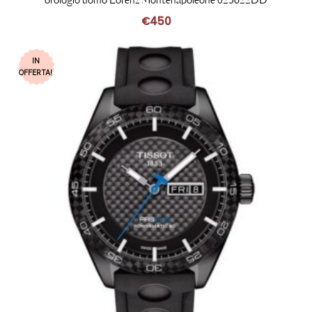
orologio uomo Lorenz Montenapoleone 025622DD
€
450
IN
OFFERTA!