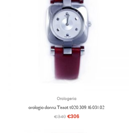
Orologeria
orologio donna Tissot t020.309.16.031.02
€
340
€
306