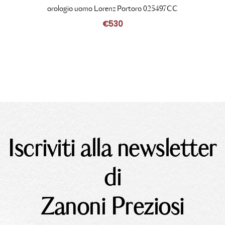
orologio uomo Lorenz Portoro 025497CC
€
530
Iscriviti alla newsletter
di
Zanoni Preziosi