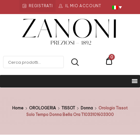
REGISTRATI
IL MIO ACCOUNT
Zanoni
Preziosi
ZANONI PREZIOSI
0
€0
Home
OROLOGERIA
TISSOT
Donna
Orologio Tissot
Solo Tempo Donna Bella Ora T1033101603300