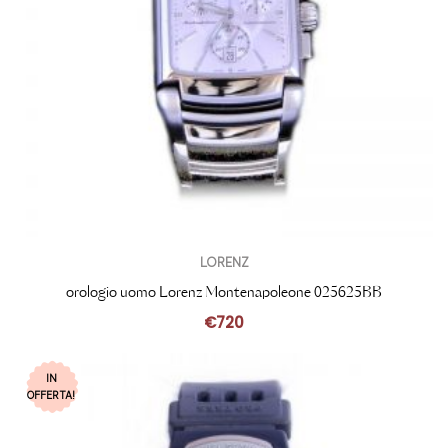
LORENZ
orologio uomo Lorenz Montenapoleone 025625BB
€
720
IN
OFFERTA!