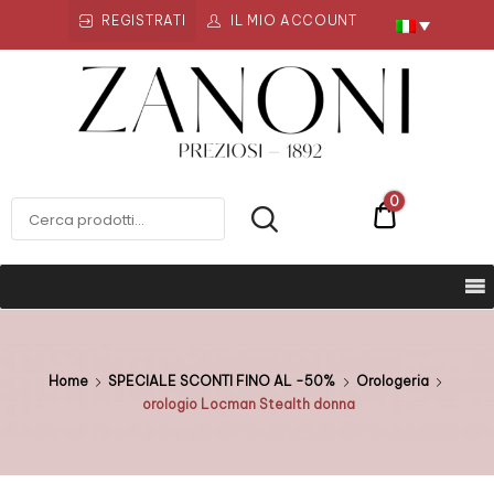
REGISTRATI
IL MIO ACCOUNT
Zanoni
Preziosi
ZANONI PREZIOSI
0
€0
Home
SPECIALE SCONTI FINO AL -50%
Orologeria
orologio Locman Stealth donna