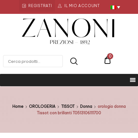
REGISTRATI
IL MIO ACCOUNT
Zanoni
Preziosi
ZANONI PREZIOSI
0
€0
Home
OROLOGERIA
TISSOT
Donna
orologio donna
Tissot con brillanti T0513106111700