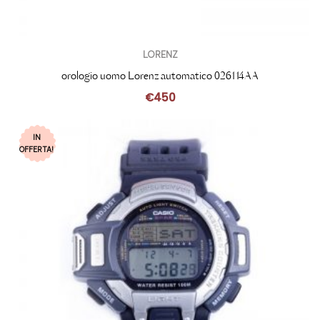
LORENZ
orologio uomo Lorenz automatico 026114AA
€
450
IN
OFFERTA!