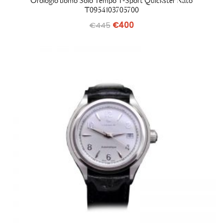
Orologio uomo Solo Tempo T-Sport Quickster Nato
T0954103705700
€
445
€
400