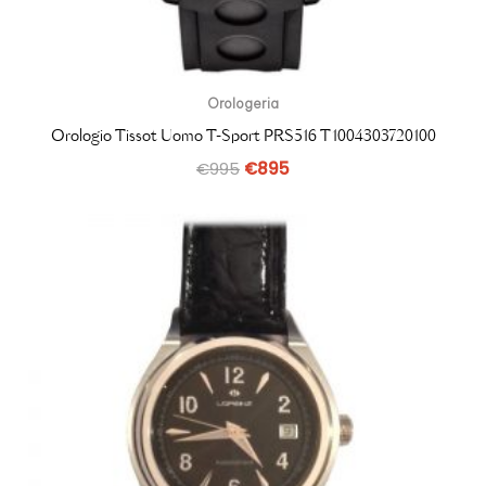
Orologeria
Orologio Tissot Uomo T-Sport PRS516 T1004303720100
€
995
€
895