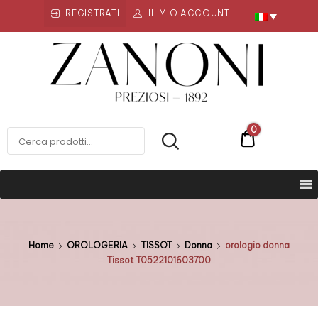
REGISTRATI
IL MIO ACCOUNT
Zanoni
Preziosi
ZANONI PREZIOSI
0
€0
Home
OROLOGERIA
TISSOT
Donna
orologio donna
Tissot T0522101603700