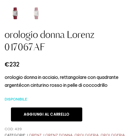
orologio donna Lorenz
017067AF
€
232
orologio donna in acciaio, rettangolare con quadrante
argentécon cinturino rosso in pelle di coccodrillo
DISPONIBILE
AGGIUNGI AL CARRELLO
COD:
439
CATEGORIE:
LORENZ
,
LORENZ DONNA
,
OROLOGERIA
,
OROLOGERIA
,