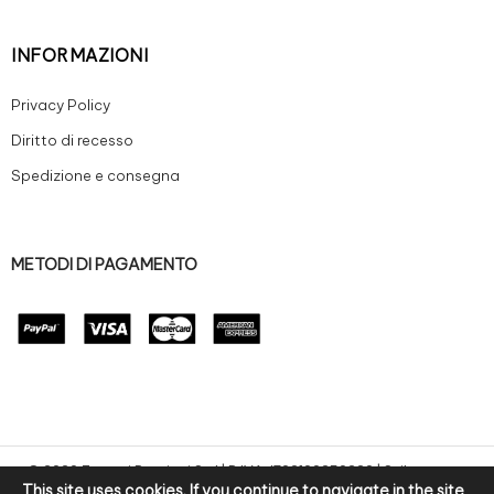
INFORMAZIONI
Privacy Policy
Diritto di recesso
Spedizione e consegna
METODI DI PAGAMENTO
© 2020 Zanoni Preziosi S.r.l | P.IVA: IT02100250220 | Sviluppo e-
This site uses cookies. If you continue to navigate in the site
commerce by bitpurple