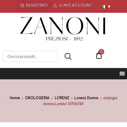
REGISTRATI
IL MIO ACCOUNT
Zanoni
Preziosi
ZANONI PREZIOSI
0
€0
Home
OROLOGERIA
LORENZ
Lorenz Donna
orologio
donna Lorenz 017067AF