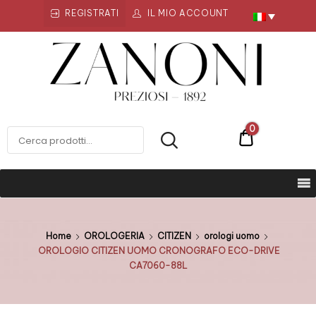
REGISTRATI
IL MIO ACCOUNT
Zanoni
Preziosi
ZANONI PREZIOSI
0
€0
Home
OROLOGERIA
CITIZEN
orologi uomo
OROLOGIO CITIZEN UOMO CRONOGRAFO ECO-DRIVE
CA7060-88L