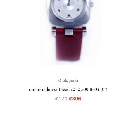
Orologeria
orologio donna Tissot t020.309.16.031.02
€
340
€
306