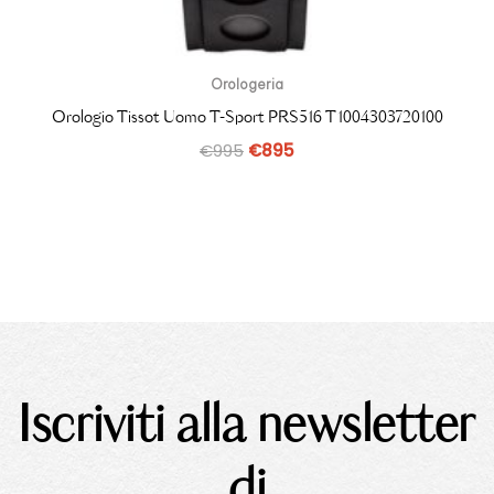
Orologeria
Orologio Tissot Uomo T-Sport PRS516 T1004303720100
€
995
€
895
Iscriviti alla newsletter
di