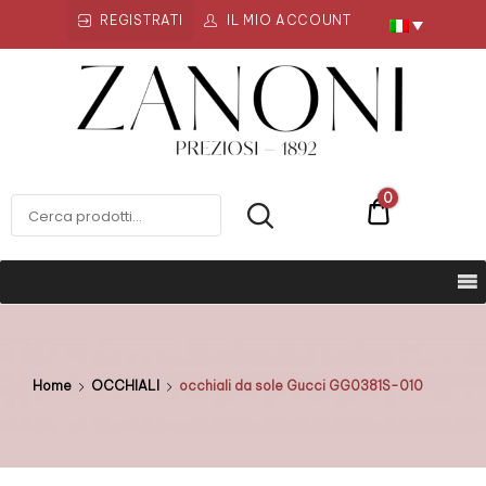
REGISTRATI
IL MIO ACCOUNT
Zanoni
Preziosi
ZANONI PREZIOSI
0
€0
Home
OCCHIALI
occhiali da sole Gucci GG0381S-010