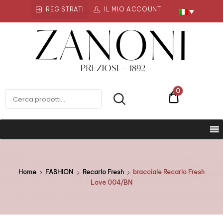
REGISTRATI
IL MIO ACCOUNT
Zanoni
Preziosi
ZANONI PREZIOSI
0
€0
Home
FASHION
Recarlo Fresh
bracciale Recarlo Fresh
Love 004/BN