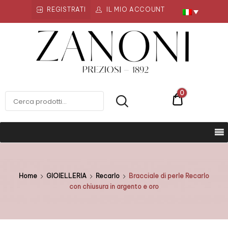
REGISTRATI
IL MIO ACCOUNT
Zanoni
Preziosi
ZANONI PREZIOSI
0
€0
Home
GIOIELLERIA
Recarlo
Bracciale di perle Recarlo
con chiusura in argento e oro