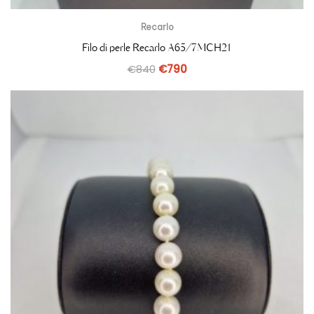
Recarlo
Filo di perle Recarlo A65/7MCH21
€
840
€
790